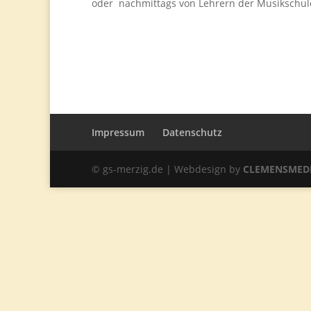
oder nachmittags von Lehrern der Musikschule
Impressum
Datenschutz
© gs-merzig.de | Webdesign by
CLEMENSMED