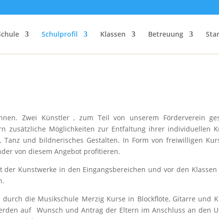
Schule
Schulprofil
Klassen
Betreuung
Sta
nen. Zwei Künstler , zum Teil von unserem Förderverein ges
 zusätzliche Möglichkeiten zur Entfaltung ihrer individuellen Kr
 Tanz und bildnerisches Gestalten. In Form von freiwilligen Ku
nder von diesem Angebot profitieren.
alt der Kunstwerke in den Eingangsbereichen und vor den Klasse
n.
urch die Musikschule Merzig Kurse in Blockflöte, Gitarre und K
erden auf Wunsch und Antrag der Eltern im Anschluss an den Un