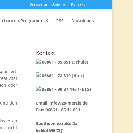
Startseite
Anfahrt
Kontakt
rtchancen-Programm
OSS
Downloads
Kontakt
06861 - 85 851 (Schule)
ponsert,
06861 - 78 330 (Hort)
eativität
rsen oder
06861 - 90 87 446 (FGTS)
n und den
Email:
info@gs-merzig.de
Fax: 06861 - 85 11 851
lavier an
Beethovenstraße 2a
terricht
66663 Merzig